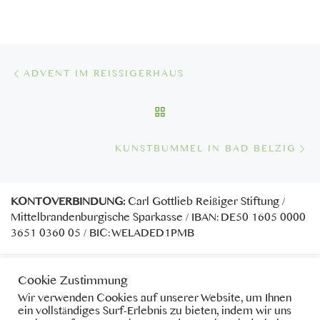
Beitragsnavigation
Vorheriger Beitrag
ADVENT IM REISSIGERHAUS
ZURÜCK ZUR BEITRAGSL
Nä
KUNSTBUMMEL IN BAD BELZIG
KONTOVERBINDUNG:
Carl Gottlieb Reißiger Stiftung /
Mittelbrandenburgische Sparkasse / IBAN: DE50 1605 0000
3651 0360 05 / BIC: WELADED1PMB
Cookie Zustimmung
Wir verwenden Cookies auf unserer Website, um Ihnen
Anmelden
ein vollständiges Surf-Erlebnis zu bieten, indem wir uns