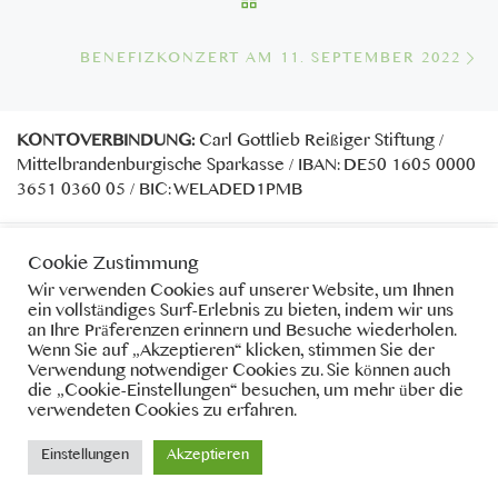
ZURÜCK ZUR BEITRAGSL
Nä
BENEFIZKONZERT AM 11. SEPTEMBER 2022
KONTOVERBINDUNG:
Carl Gottlieb Reißiger Stiftung /
Mittelbrandenburgische Sparkasse / IBAN: DE50 1605 0000
3651 0360 05 / BIC: WELADED1PMB
Cookie Zustimmung
Wir verwenden Cookies auf unserer Website, um Ihnen
Anmelden
ein vollständiges Surf-Erlebnis zu bieten, indem wir uns
an Ihre Präferenzen erinnern und Besuche wiederholen.
Wenn Sie auf „Akzeptieren“ klicken, stimmen Sie der
Verwendung notwendiger Cookies zu. Sie können auch
die „Cookie-Einstellungen“ besuchen, um mehr über die
verwendeten Cookies zu erfahren.
© 2026
Reißiger Stiftung
– Alle Rechte vorbehalten
Einstellungen
Akzeptieren
Präsentiert von
WP
– Entworfen mit dem
Customizr-Theme